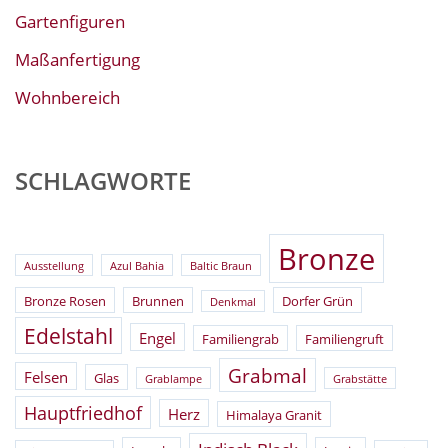
Gartenfiguren
Maßanfertigung
Wohnbereich
SCHLAGWORTE
Bronze
Ausstellung
Azul Bahia
Baltic Braun
Bronze Rosen
Brunnen
Dorfer Grün
Denkmal
Edelstahl
Engel
Familiengrab
Familiengruft
Grabmal
Felsen
Glas
Grablampe
Grabstätte
Hauptfriedhof
Herz
Himalaya Granit