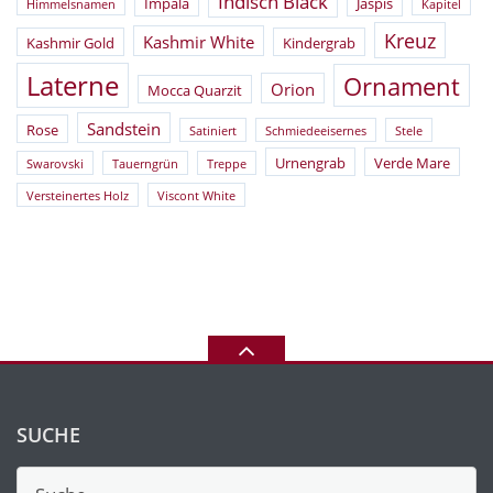
Indisch Black
Impala
Jaspis
Himmelsnamen
Kapitel
Kreuz
Kashmir White
Kashmir Gold
Kindergrab
Laterne
Ornament
Orion
Mocca Quarzit
Sandstein
Rose
Satiniert
Schmiedeeisernes
Stele
Urnengrab
Verde Mare
Swarovski
Tauerngrün
Treppe
Versteinertes Holz
Viscont White
SUCHE