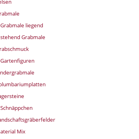
elsen
rabmale
Grabmale liegend
stehend Grabmale
rabschmuck
Gartenfiguren
indergrabmale
olumbariumplatten
agersteine
Schnäppchen
andschaftsgräberfelder
aterial Mix