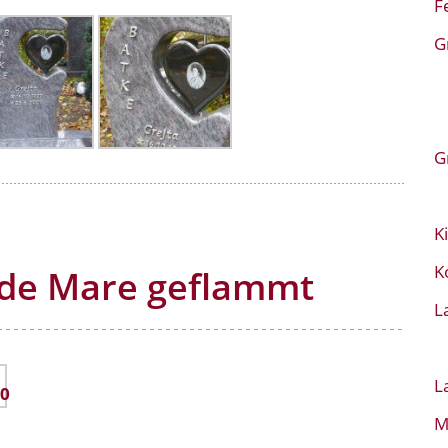
F
G
G
K
K
rde Mare geflammt
L
L
M