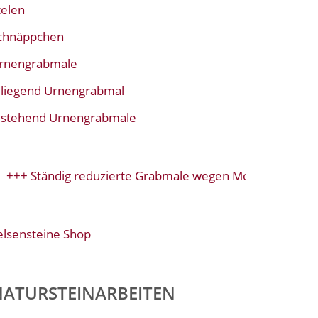
telen
chnäppchen
rnengrabmale
liegend Urnengrabmal
stehend Urnengrabmale
+ Ständig reduzierte Grabmale wegen Modellwechsel+++
elsensteine Shop
NATURSTEINARBEITEN