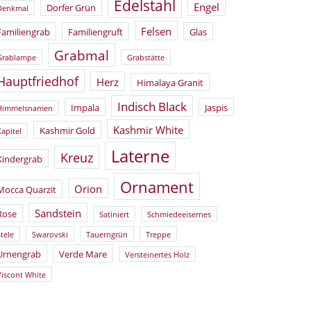
Edelstahl
Engel
Dorfer Grün
Denkmal
Felsen
Familiengrab
Familiengruft
Glas
Grabmal
Grablampe
Grabstätte
Hauptfriedhof
Herz
Himalaya Granit
Indisch Black
Impala
Jaspis
Himmelsnamen
Kashmir White
Kashmir Gold
Kapitel
Laterne
Kreuz
Kindergrab
Ornament
Orion
Mocca Quarzit
Sandstein
Rose
Satiniert
Schmiedeeisernes
tele
Swarovski
Tauerngrün
Treppe
Urnengrab
Verde Mare
Versteinertes Holz
Viscont White