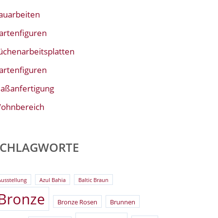
auarbeiten
artenfiguren
üchenarbeitsplatten
artenfiguren
aßanfertigung
ohnbereich
SCHLAGWORTE
Ausstellung
Azul Bahia
Baltic Braun
Bronze
Bronze Rosen
Brunnen