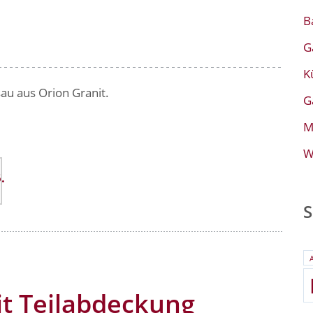
B
G
K
au aus Orion Granit.
G
M
W
it Teilabdeckung