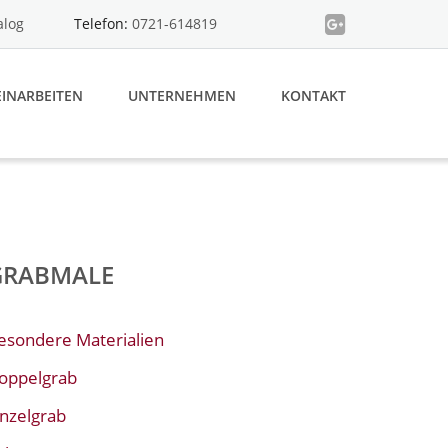
alog
Telefon:
0721-614819
INARBEITEN
UNTERNEHMEN
KONTAKT
GRABMALE
esondere Materialien
oppelgrab
inzelgrab