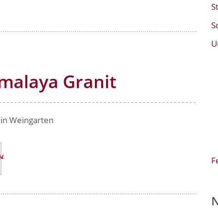
S
S
U
imalaya Granit
 in Weingarten
++
F