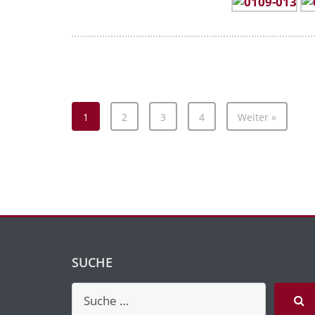
1
2
3
4
Weiter »
SUCHE