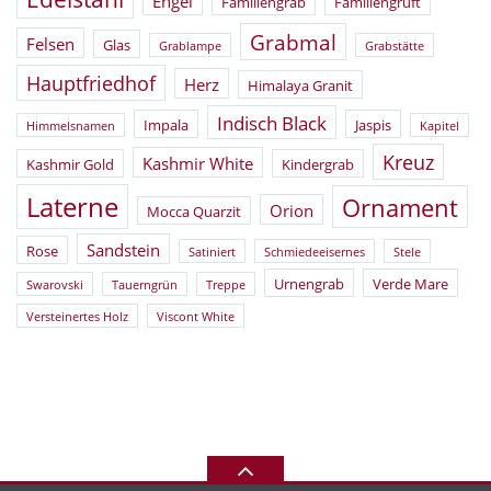
Engel
Familiengrab
Familiengruft
Grabmal
Felsen
Glas
Grablampe
Grabstätte
Hauptfriedhof
Herz
Himalaya Granit
Indisch Black
Impala
Jaspis
Himmelsnamen
Kapitel
Kreuz
Kashmir White
Kashmir Gold
Kindergrab
Laterne
Ornament
Orion
Mocca Quarzit
Sandstein
Rose
Satiniert
Schmiedeeisernes
Stele
Urnengrab
Verde Mare
Swarovski
Tauerngrün
Treppe
Versteinertes Holz
Viscont White