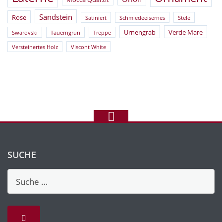
Sandstein
Rose
Satiniert
Schmiedeeisernes
Stele
Urnengrab
Verde Mare
Swarovski
Tauerngrün
Treppe
Versteinertes Holz
Viscont White
SUCHE