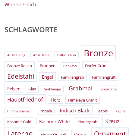
Wohnbereich
SCHLAGWORTE
Bronze
Ausstellung
Azul Bahia
Baltic Braun
Bronze Rosen
Brunnen
Dorfer Grün
Denkmal
Edelstahl
Engel
Familiengrab
Familiengruft
Grabmal
Felsen
Glas
Grablampe
Grabstätte
Hauptfriedhof
Herz
Himalaya Granit
Indisch Black
Impala
Jaspis
Himmelsnamen
Kapitel
Kreuz
Kashmir White
Kashmir Gold
Kindergrab
Laterne
Ornament
Orion
Mocca Quarzit