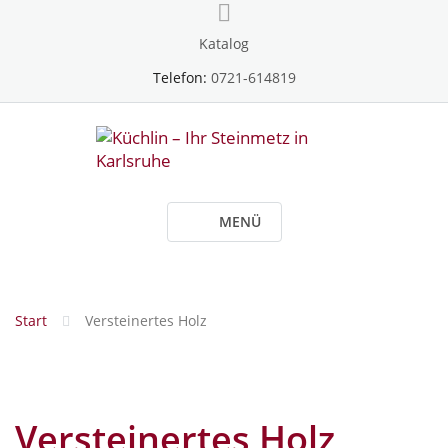
Skip
to
Katalog
content
Telefon:
0721-614819
MENÜ
Start
Versteinertes Holz
Versteinertes Holz