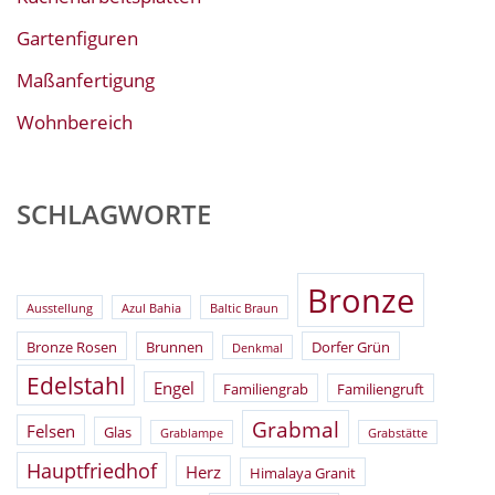
Gartenfiguren
Maßanfertigung
Wohnbereich
SCHLAGWORTE
Bronze
Ausstellung
Azul Bahia
Baltic Braun
Bronze Rosen
Brunnen
Dorfer Grün
Denkmal
Edelstahl
Engel
Familiengrab
Familiengruft
Grabmal
Felsen
Glas
Grablampe
Grabstätte
Hauptfriedhof
Herz
Himalaya Granit