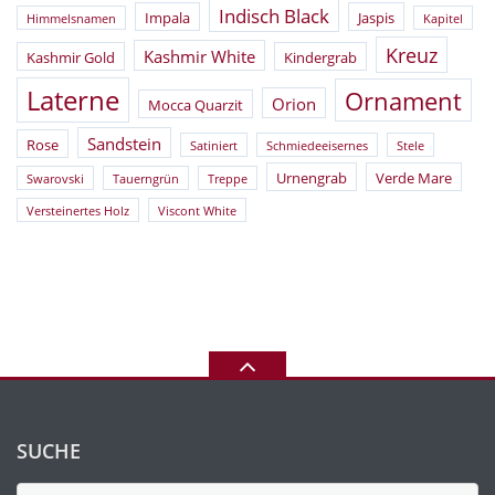
Indisch Black
Impala
Jaspis
Himmelsnamen
Kapitel
Kreuz
Kashmir White
Kashmir Gold
Kindergrab
Laterne
Ornament
Orion
Mocca Quarzit
Sandstein
Rose
Satiniert
Schmiedeeisernes
Stele
Urnengrab
Verde Mare
Swarovski
Tauerngrün
Treppe
Versteinertes Holz
Viscont White
SUCHE