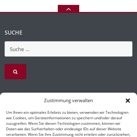
SUCHE
Zustimmung verwalten
Um Ihnen ein optimales Erlebnis zu bieten, verwenden wir Technologien
wie Cookies, um Geräteinformationen zu speichern und/oder darauf
zuzugreifen. Wenn Sie diesen Technologien zustimmen, können wir
Daten wie das Surfverhalten oder eindeutige IDs auf dieser Website
verarbeiten. Wenn Sie ihre Zustimmung nicht erteilen oder zurückziehen,