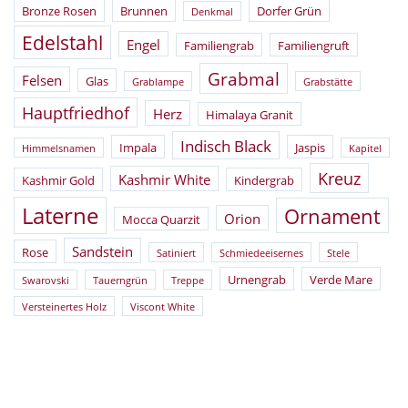
Bronze Rosen
Brunnen
Dorfer Grün
Denkmal
Edelstahl
Engel
Familiengrab
Familiengruft
Grabmal
Felsen
Glas
Grablampe
Grabstätte
Hauptfriedhof
Herz
Himalaya Granit
Indisch Black
Impala
Jaspis
Himmelsnamen
Kapitel
Kreuz
Kashmir White
Kashmir Gold
Kindergrab
Laterne
Ornament
Orion
Mocca Quarzit
Sandstein
Rose
Satiniert
Schmiedeeisernes
Stele
Urnengrab
Verde Mare
Swarovski
Tauerngrün
Treppe
Versteinertes Holz
Viscont White