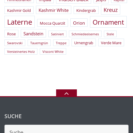
Himmelsnamen
Kapitel
Kreuz
Kashmir White
Kashmir Gold
Kindergrab
Laterne
Ornament
Orion
Mocca Quarzit
Sandstein
Rose
Satiniert
Schmiedeeisernes
Stele
Urnengrab
Verde Mare
Swarovski
Tauerngrün
Treppe
Versteinertes Holz
Viscont White
SUCHE