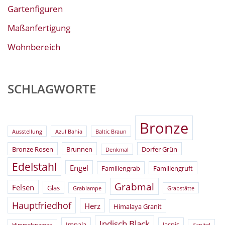
Gartenfiguren
Maßanfertigung
Wohnbereich
SCHLAGWORTE
Bronze
Ausstellung
Azul Bahia
Baltic Braun
Bronze Rosen
Brunnen
Dorfer Grün
Denkmal
Edelstahl
Engel
Familiengrab
Familiengruft
Grabmal
Felsen
Glas
Grablampe
Grabstätte
Hauptfriedhof
Herz
Himalaya Granit
Indisch Black
Impala
Jaspis