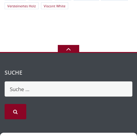
Versteinertes Holz
Viscont White
SUCHE