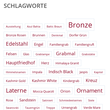
SCHLAGWORTE
Bronze
Ausstellung
Azul Bahia
Baltic Braun
Bronze Rosen
Brunnen
Dorfer Grün
Denkmal
Edelstahl
Engel
Familiengrab
Familiengruft
Grabmal
Felsen
Glas
Grablampe
Grabstätte
Hauptfriedhof
Herz
Himalaya Granit
Indisch Black
Impala
Jaspis
Himmelsnamen
Kapitel
Kreuz
Kashmir White
Kashmir Gold
Kindergrab
Laterne
Ornament
Orion
Mocca Quarzit
Sandstein
Rose
Satiniert
Schmiedeeisernes
Stele
Urnengrab
Verde Mare
Swarovski
Tauerngrün
Treppe