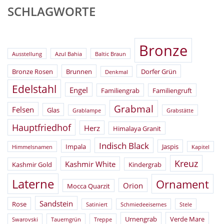
SCHLAGWORTE
Bronze
Ausstellung
Azul Bahia
Baltic Braun
Bronze Rosen
Brunnen
Dorfer Grün
Denkmal
Edelstahl
Engel
Familiengrab
Familiengruft
Grabmal
Felsen
Glas
Grablampe
Grabstätte
Hauptfriedhof
Herz
Himalaya Granit
Indisch Black
Impala
Jaspis
Himmelsnamen
Kapitel
Kreuz
Kashmir White
Kashmir Gold
Kindergrab
Laterne
Ornament
Orion
Mocca Quarzit
Sandstein
Rose
Satiniert
Schmiedeeisernes
Stele
Urnengrab
Verde Mare
Swarovski
Tauerngrün
Treppe