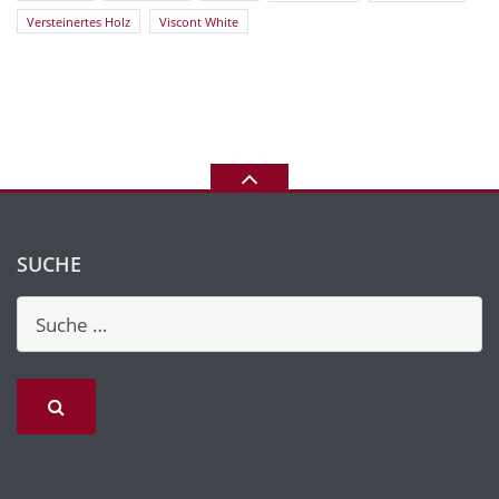
Versteinertes Holz
Viscont White
SUCHE