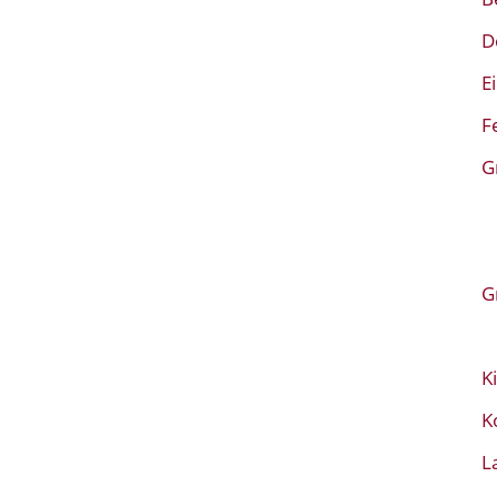
D
E
F
G
G
K
K
L