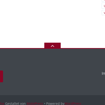
I
uhe
Gestaltet von
MotoPress
• Powered by
WordPress