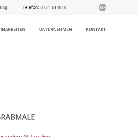
alog
Telefon:
0721-614819
INARBEITEN
UNTERNEHMEN
KONTAKT
GRABMALE
esondere Materialien