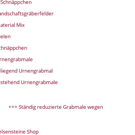
Schnäppchen
andschaftsgräberfelder
aterial Mix
telen
chnäppchen
rnengrabmale
liegend Urnengrabmal
stehend Urnengrabmale
+++ Ständig reduzierte Grabmale wegen Modellwechsel+
elsensteine Shop