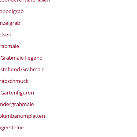
oppelgrab
inzelgrab
elsen
rabmale
Grabmale liegend
stehend Grabmale
rabschmuck
Gartenfiguren
indergrabmale
olumbariumplatten
agersteine