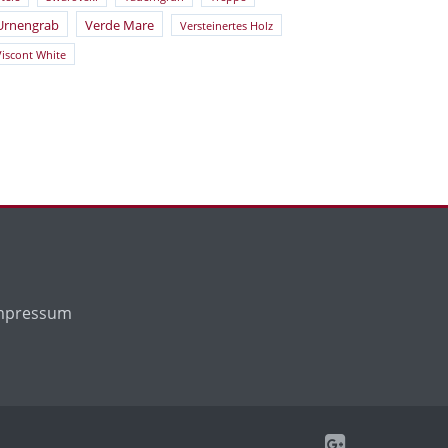
Urnengrab
Verde Mare
Versteinertes Holz
Viscont White
mpressum