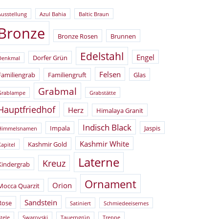
Ausstellung
Azul Bahia
Baltic Braun
Bronze
Bronze Rosen
Brunnen
Edelstahl
Engel
Dorfer Grün
Denkmal
Felsen
Familiengrab
Familiengruft
Glas
Grabmal
Grablampe
Grabstätte
Hauptfriedhof
Herz
Himalaya Granit
Indisch Black
Impala
Jaspis
Himmelsnamen
Kashmir White
Kashmir Gold
Kapitel
Laterne
Kreuz
Kindergrab
Ornament
Orion
Mocca Quarzit
Sandstein
Rose
Satiniert
Schmiedeeisernes
tele
Swarovski
Tauerngrün
Treppe