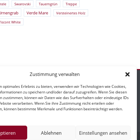
tele
Swarovski
Tauerngrün
Treppe
Urnengrab
Verde Mare
Versteinertes Holz
Viscont White
Zustimmung verwalten
n optimales Erlebnis zu bieten, verwenden wir Technologien wie Cookies,
formationen zu speichern und/oder darauf zuzugreifen. Wenn Sie diesen
n zustimmen, können wir Daten wie das Surfverhalten oder eindeutige IDs
mpressum
Website verarbeiten. Wenn Sie ihre Zustimmung nicht erteilen oder
n, können bestimmte Merkmale und Funktionen beeinträchtigt werden.
ptieren
Ablehnen
Einstellungen ansehen