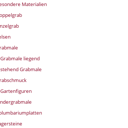
esondere Materialien
oppelgrab
inzelgrab
elsen
rabmale
Grabmale liegend
stehend Grabmale
rabschmuck
Gartenfiguren
indergrabmale
olumbariumplatten
agersteine