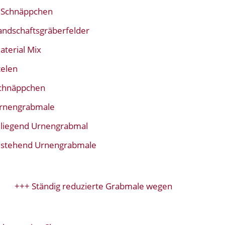
Schnäppchen
andschaftsgräberfelder
aterial Mix
telen
chnäppchen
rnengrabmale
liegend Urnengrabmal
stehend Urnengrabmale
+++ Ständig reduzierte Grabmale wegen Modellwechsel+