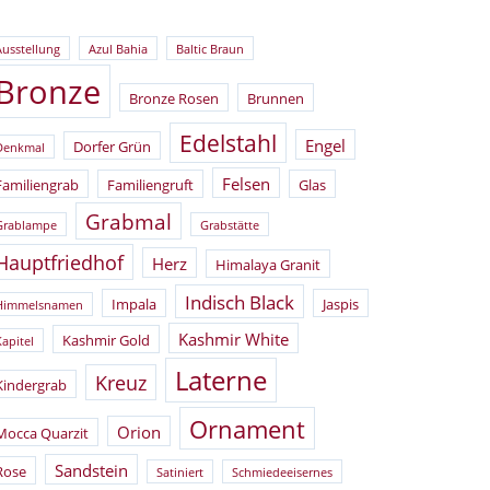
Ausstellung
Azul Bahia
Baltic Braun
Bronze
Bronze Rosen
Brunnen
Edelstahl
Engel
Dorfer Grün
Denkmal
Felsen
Familiengrab
Familiengruft
Glas
Grabmal
Grablampe
Grabstätte
Hauptfriedhof
Herz
Himalaya Granit
Indisch Black
Impala
Jaspis
Himmelsnamen
Kashmir White
Kashmir Gold
Kapitel
Laterne
Kreuz
Kindergrab
Ornament
Orion
Mocca Quarzit
Sandstein
Rose
Satiniert
Schmiedeeisernes