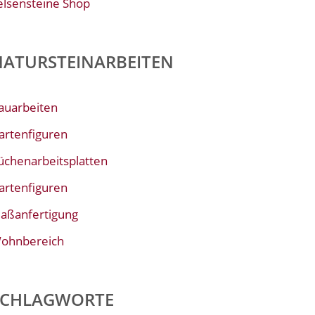
elsensteine Shop
NATURSTEINARBEITEN
auarbeiten
artenfiguren
üchenarbeitsplatten
artenfiguren
aßanfertigung
ohnbereich
SCHLAGWORTE