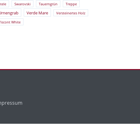
tele
Swarovski
Tauerngrün
Treppe
Urnengrab
Verde Mare
Versteinertes Holz
Viscont White
mpressum