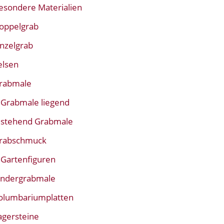
esondere Materialien
oppelgrab
inzelgrab
elsen
rabmale
Grabmale liegend
stehend Grabmale
rabschmuck
Gartenfiguren
indergrabmale
olumbariumplatten
agersteine