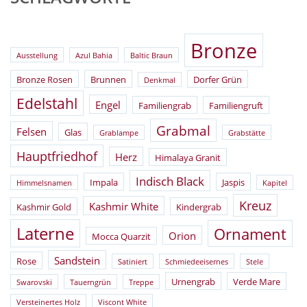
Bronze
Ausstellung
Azul Bahia
Baltic Braun
Bronze Rosen
Brunnen
Dorfer Grün
Denkmal
Edelstahl
Engel
Familiengrab
Familiengruft
Grabmal
Felsen
Glas
Grablampe
Grabstätte
Hauptfriedhof
Herz
Himalaya Granit
Indisch Black
Impala
Jaspis
Himmelsnamen
Kapitel
Kreuz
Kashmir White
Kashmir Gold
Kindergrab
Laterne
Ornament
Orion
Mocca Quarzit
Sandstein
Rose
Satiniert
Schmiedeeisernes
Stele
Urnengrab
Verde Mare
Swarovski
Tauerngrün
Treppe
Versteinertes Holz
Viscont White