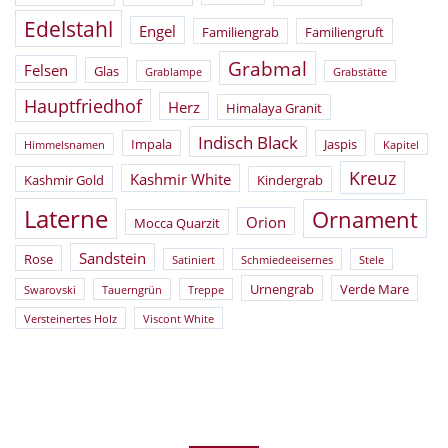
Edelstahl
Engel
Familiengrab
Familiengruft
Grabmal
Felsen
Glas
Grablampe
Grabstätte
Hauptfriedhof
Herz
Himalaya Granit
Indisch Black
Impala
Jaspis
Himmelsnamen
Kapitel
Kreuz
Kashmir White
Kashmir Gold
Kindergrab
Laterne
Ornament
Orion
Mocca Quarzit
Sandstein
Rose
Satiniert
Schmiedeeisernes
Stele
Urnengrab
Verde Mare
Swarovski
Tauerngrün
Treppe
Versteinertes Holz
Viscont White