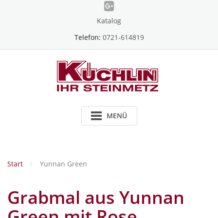
Skip
to
Katalog
content
Telefon:
0721-614819
MENÜ
Start
Yunnan Green
Grabmal aus Yunnan
Green mit Rose