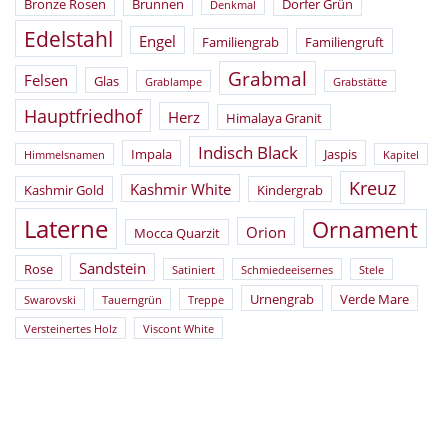
Bronze Rosen
Brunnen
Dorfer Grün
Denkmal
Edelstahl
Engel
Familiengrab
Familiengruft
Grabmal
Felsen
Glas
Grablampe
Grabstätte
Hauptfriedhof
Herz
Himalaya Granit
Indisch Black
Impala
Jaspis
Himmelsnamen
Kapitel
Kreuz
Kashmir White
Kashmir Gold
Kindergrab
Laterne
Ornament
Orion
Mocca Quarzit
Sandstein
Rose
Satiniert
Schmiedeeisernes
Stele
Urnengrab
Verde Mare
Swarovski
Tauerngrün
Treppe
Versteinertes Holz
Viscont White