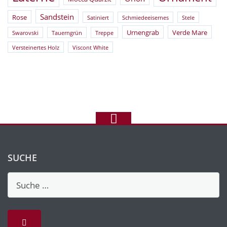
Sandstein
Rose
Satiniert
Schmiedeeisernes
Stele
Urnengrab
Verde Mare
Swarovski
Tauerngrün
Treppe
Versteinertes Holz
Viscont White
SUCHE