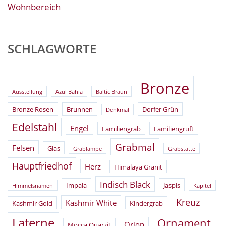
Wohnbereich
SCHLAGWORTE
Bronze
Ausstellung
Azul Bahia
Baltic Braun
Bronze Rosen
Brunnen
Dorfer Grün
Denkmal
Edelstahl
Engel
Familiengrab
Familiengruft
Grabmal
Felsen
Glas
Grablampe
Grabstätte
Hauptfriedhof
Herz
Himalaya Granit
Indisch Black
Impala
Jaspis
Himmelsnamen
Kapitel
Kreuz
Kashmir White
Kashmir Gold
Kindergrab
Laterne
Ornament
Orion
Mocca Quarzit