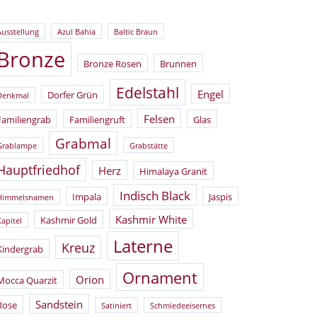
Ausstellung
Azul Bahia
Baltic Braun
Bronze
Bronze Rosen
Brunnen
Edelstahl
Engel
Dorfer Grün
Denkmal
Felsen
Familiengrab
Familiengruft
Glas
Grabmal
Grablampe
Grabstätte
Hauptfriedhof
Herz
Himalaya Granit
Indisch Black
Impala
Jaspis
Himmelsnamen
Kashmir White
Kashmir Gold
Kapitel
Laterne
Kreuz
Kindergrab
Ornament
Orion
Mocca Quarzit
Sandstein
Rose
Satiniert
Schmiedeeisernes