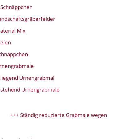
Schnäppchen
andschaftsgräberfelder
aterial Mix
telen
chnäppchen
rnengrabmale
liegend Urnengrabmal
stehend Urnengrabmale
+++ Ständig reduzierte Grabmale wegen Modellwechsel