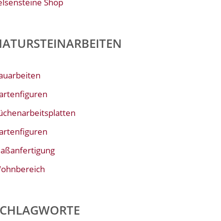
elsensteine Shop
NATURSTEINARBEITEN
auarbeiten
artenfiguren
üchenarbeitsplatten
artenfiguren
aßanfertigung
ohnbereich
SCHLAGWORTE