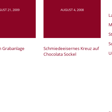
UST 21, 2009
AUGUST 4, 2008
L
M
S
S
n Grabanlage
Schmiedeeisernes Kreuz auf
U
Chocolata Sockel