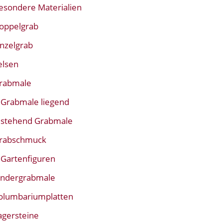
esondere Materialien
oppelgrab
inzelgrab
elsen
rabmale
Grabmale liegend
stehend Grabmale
rabschmuck
Gartenfiguren
indergrabmale
olumbariumplatten
agersteine