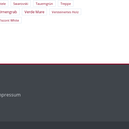
tele
Swarovski
Tauerngrün
Treppe
Urnengrab
Verde Mare
Versteinertes Holz
Viscont White
mpressum