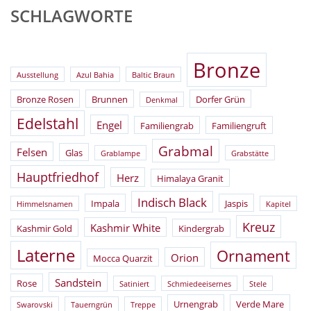
SCHLAGWORTE
Bronze
Ausstellung
Azul Bahia
Baltic Braun
Bronze Rosen
Brunnen
Dorfer Grün
Denkmal
Edelstahl
Engel
Familiengrab
Familiengruft
Grabmal
Felsen
Glas
Grablampe
Grabstätte
Hauptfriedhof
Herz
Himalaya Granit
Indisch Black
Impala
Jaspis
Himmelsnamen
Kapitel
Kreuz
Kashmir White
Kashmir Gold
Kindergrab
Laterne
Ornament
Orion
Mocca Quarzit
Sandstein
Rose
Satiniert
Schmiedeeisernes
Stele
Urnengrab
Verde Mare
Swarovski
Tauerngrün
Treppe