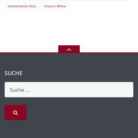
Versteinertes Holz
Viscont White
SUCHE