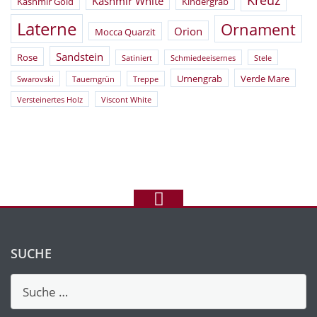
Kreuz
Kashmir White
Kashmir Gold
Kindergrab
Laterne
Ornament
Orion
Mocca Quarzit
Sandstein
Rose
Satiniert
Schmiedeeisernes
Stele
Urnengrab
Verde Mare
Swarovski
Tauerngrün
Treppe
Versteinertes Holz
Viscont White
SUCHE