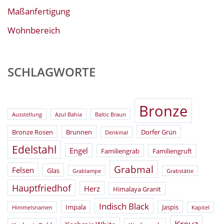
Maßanfertigung
Wohnbereich
SCHLAGWORTE
Bronze
Ausstellung
Azul Bahia
Baltic Braun
Bronze Rosen
Brunnen
Dorfer Grün
Denkmal
Edelstahl
Engel
Familiengrab
Familiengruft
Grabmal
Felsen
Glas
Grablampe
Grabstätte
Hauptfriedhof
Herz
Himalaya Granit
Indisch Black
Impala
Jaspis
Himmelsnamen
Kapitel