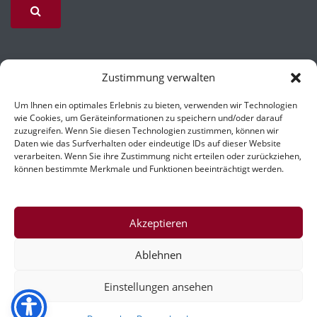
Zustimmung verwalten
Um Ihnen ein optimales Erlebnis zu bieten, verwenden wir Technologien
wie Cookies, um Geräteinformationen zu speichern und/oder darauf
zuzugreifen. Wenn Sie diesen Technologien zustimmen, können wir
Daten wie das Surfverhalten oder eindeutige IDs auf dieser Website
verarbeiten. Wenn Sie ihre Zustimmung nicht erteilen oder zurückziehen,
können bestimmte Merkmale und Funktionen beeinträchtigt werden.
Impressum
Akzeptieren
Ablehnen
Einstellungen ansehen
© Copyright 2026
Küchlin – Ihr Steinmetz in Karlsruhe
Gestaltet von
MotoPress
• Powered by
WordPress