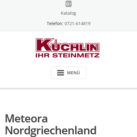
Skip
to
Katalog
content
Telefon:
0721-614819
MENÜ
Meteora
Nordgriechenland