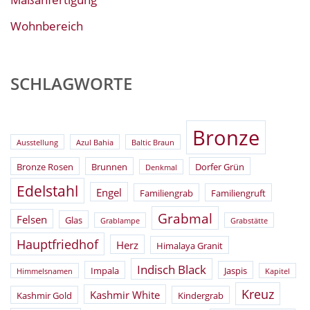
Wohnbereich
SCHLAGWORTE
Bronze
Ausstellung
Azul Bahia
Baltic Braun
Bronze Rosen
Brunnen
Dorfer Grün
Denkmal
Edelstahl
Engel
Familiengrab
Familiengruft
Grabmal
Felsen
Glas
Grablampe
Grabstätte
Hauptfriedhof
Herz
Himalaya Granit
Indisch Black
Impala
Jaspis
Himmelsnamen
Kapitel
Kreuz
Kashmir White
Kashmir Gold
Kindergrab