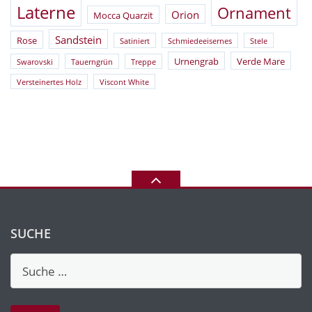
Laterne
Ornament
Orion
Mocca Quarzit
Sandstein
Rose
Satiniert
Schmiedeeisernes
Stele
Urnengrab
Verde Mare
Swarovski
Tauerngrün
Treppe
Versteinertes Holz
Viscont White
SUCHE