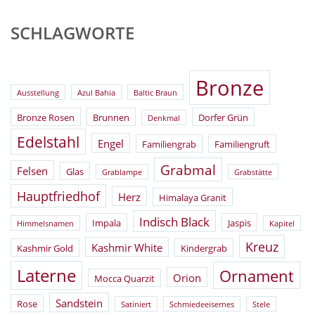
SCHLAGWORTE
Bronze
Ausstellung
Azul Bahia
Baltic Braun
Bronze Rosen
Brunnen
Dorfer Grün
Denkmal
Edelstahl
Engel
Familiengrab
Familiengruft
Grabmal
Felsen
Glas
Grablampe
Grabstätte
Hauptfriedhof
Herz
Himalaya Granit
Indisch Black
Impala
Jaspis
Himmelsnamen
Kapitel
Kreuz
Kashmir White
Kashmir Gold
Kindergrab
Laterne
Ornament
Orion
Mocca Quarzit
Sandstein
Rose
Satiniert
Schmiedeeisernes
Stele