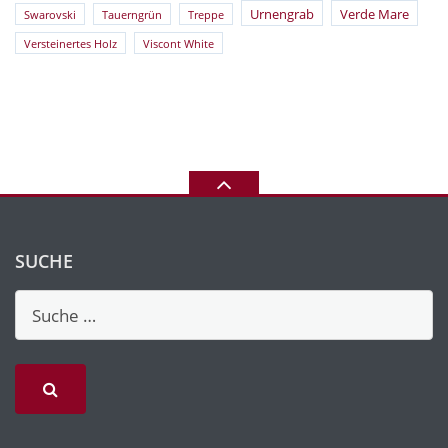
Urnengrab
Verde Mare
Swarovski
Tauerngrün
Treppe
Versteinertes Holz
Viscont White
SUCHE