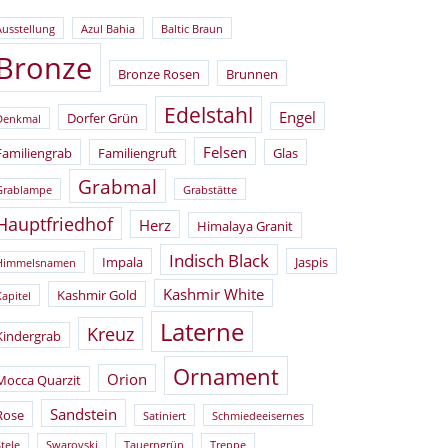
Ausstellung
Azul Bahia
Baltic Braun
Bronze
Bronze Rosen
Brunnen
Edelstahl
Engel
Dorfer Grün
Denkmal
Felsen
Familiengrab
Familiengruft
Glas
Grabmal
Grablampe
Grabstätte
Hauptfriedhof
Herz
Himalaya Granit
Indisch Black
Impala
Jaspis
Himmelsnamen
Kashmir White
Kashmir Gold
Kapitel
Laterne
Kreuz
Kindergrab
Ornament
Orion
Mocca Quarzit
Sandstein
Rose
Satiniert
Schmiedeeisernes
tele
Swarovski
Tauerngrün
Treppe