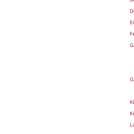
D
E
F
G
G
K
K
L