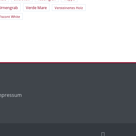
Urnengrab
Verde Mare
Versteinertes Holz
Viscont White
mpressum