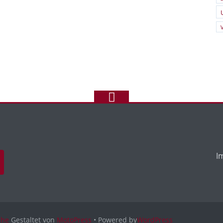
I
uhe
Gestaltet von
MotoPress
• Powered by
WordPress