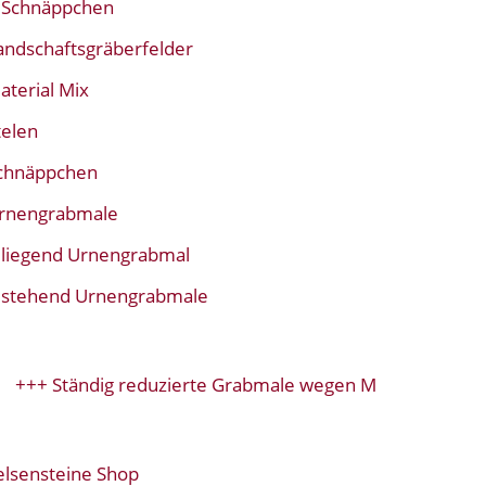
Schnäppchen
andschaftsgräberfelder
aterial Mix
telen
chnäppchen
rnengrabmale
liegend Urnengrabmal
stehend Urnengrabmale
+ Ständig reduzierte Grabmale wegen Modellwechsel+++
elsensteine Shop