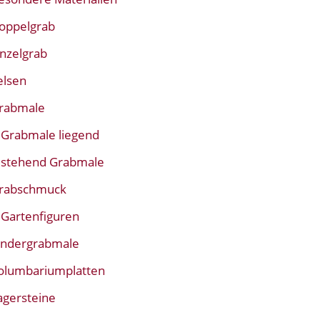
oppelgrab
inzelgrab
elsen
rabmale
Grabmale liegend
stehend Grabmale
rabschmuck
Gartenfiguren
indergrabmale
olumbariumplatten
agersteine