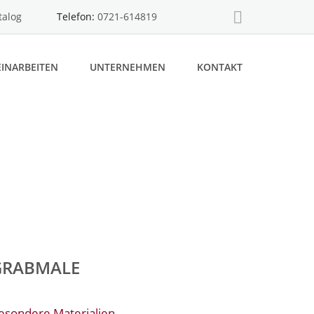
talog
Telefon:
0721-614819
INARBEITEN
UNTERNEHMEN
KONTAKT
GRABMALE
esondere Materialien