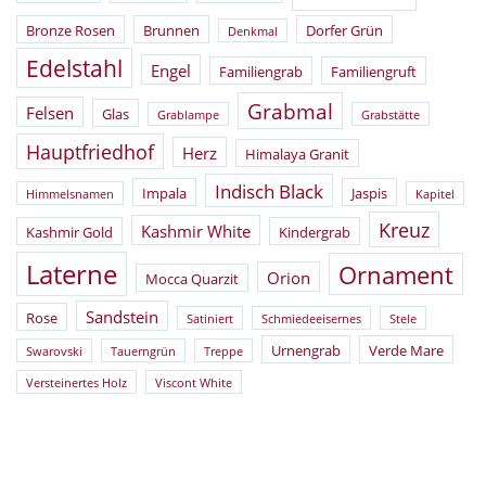
Bronze Rosen
Brunnen
Dorfer Grün
Denkmal
Edelstahl
Engel
Familiengrab
Familiengruft
Grabmal
Felsen
Glas
Grablampe
Grabstätte
Hauptfriedhof
Herz
Himalaya Granit
Indisch Black
Impala
Jaspis
Himmelsnamen
Kapitel
Kreuz
Kashmir White
Kashmir Gold
Kindergrab
Laterne
Ornament
Orion
Mocca Quarzit
Sandstein
Rose
Satiniert
Schmiedeeisernes
Stele
Urnengrab
Verde Mare
Swarovski
Tauerngrün
Treppe
Versteinertes Holz
Viscont White