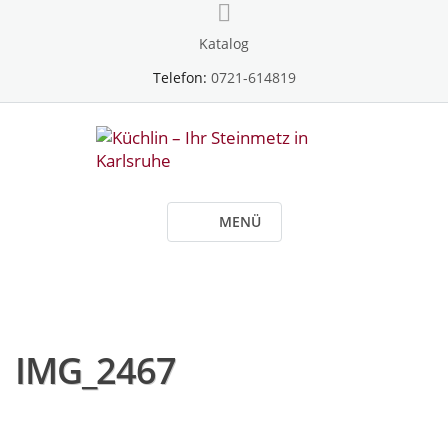
Skip
to
Katalog
content
Telefon:
0721-614819
MENÜ
IMG_2467