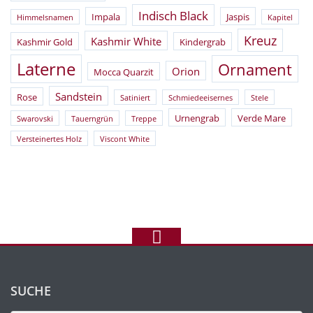
Indisch Black
Impala
Jaspis
Himmelsnamen
Kapitel
Kreuz
Kashmir White
Kashmir Gold
Kindergrab
Laterne
Ornament
Orion
Mocca Quarzit
Sandstein
Rose
Satiniert
Schmiedeeisernes
Stele
Urnengrab
Verde Mare
Swarovski
Tauerngrün
Treppe
Versteinertes Holz
Viscont White
SUCHE