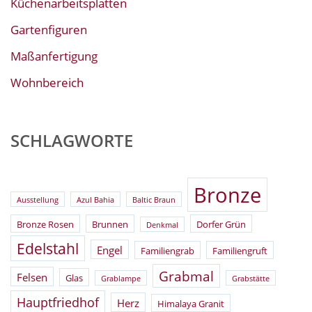
Küchenarbeitsplatten
Gartenfiguren
Maßanfertigung
Wohnbereich
SCHLAGWORTE
Bronze
Ausstellung
Azul Bahia
Baltic Braun
Bronze Rosen
Brunnen
Dorfer Grün
Denkmal
Edelstahl
Engel
Familiengrab
Familiengruft
Grabmal
Felsen
Glas
Grablampe
Grabstätte
Hauptfriedhof
Herz
Himalaya Granit