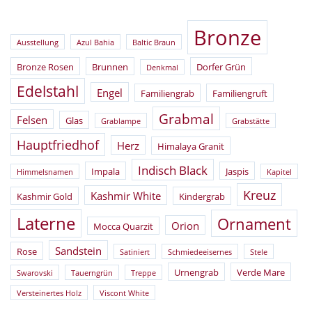
Bronze
Ausstellung
Azul Bahia
Baltic Braun
Bronze Rosen
Brunnen
Dorfer Grün
Denkmal
Edelstahl
Engel
Familiengrab
Familiengruft
Grabmal
Felsen
Glas
Grablampe
Grabstätte
Hauptfriedhof
Herz
Himalaya Granit
Indisch Black
Impala
Jaspis
Himmelsnamen
Kapitel
Kreuz
Kashmir White
Kashmir Gold
Kindergrab
Laterne
Ornament
Orion
Mocca Quarzit
Sandstein
Rose
Satiniert
Schmiedeeisernes
Stele
Urnengrab
Verde Mare
Swarovski
Tauerngrün
Treppe
Versteinertes Holz
Viscont White