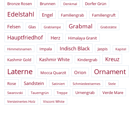
Bronze Rosen
Brunnen
Dorfer Grün
Denkmal
Edelstahl
Engel
Familiengrab
Familiengruft
Grabmal
Felsen
Glas
Grablampe
Grabstätte
Hauptfriedhof
Herz
Himalaya Granit
Indisch Black
Impala
Jaspis
Himmelsnamen
Kapitel
Kreuz
Kashmir White
Kashmir Gold
Kindergrab
Laterne
Ornament
Orion
Mocca Quarzit
Sandstein
Rose
Satiniert
Schmiedeeisernes
Stele
Urnengrab
Verde Mare
Swarovski
Tauerngrün
Treppe
Versteinertes Holz
Viscont White