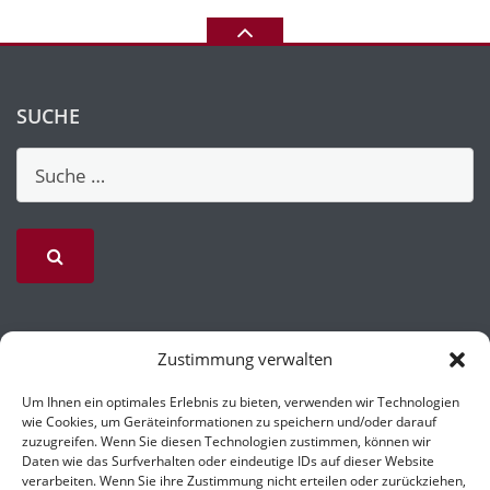
SUCHE
Zustimmung verwalten
Um Ihnen ein optimales Erlebnis zu bieten, verwenden wir Technologien
wie Cookies, um Geräteinformationen zu speichern und/oder darauf
zuzugreifen. Wenn Sie diesen Technologien zustimmen, können wir
Daten wie das Surfverhalten oder eindeutige IDs auf dieser Website
verarbeiten. Wenn Sie ihre Zustimmung nicht erteilen oder zurückziehen,