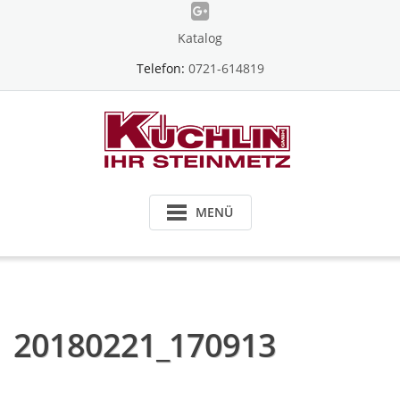
Skip
to
Katalog
content
Telefon:
0721-614819
MENÜ
20180221_170913