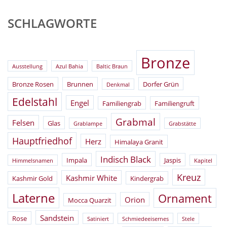
SCHLAGWORTE
Bronze
Ausstellung
Azul Bahia
Baltic Braun
Bronze Rosen
Brunnen
Dorfer Grün
Denkmal
Edelstahl
Engel
Familiengrab
Familiengruft
Grabmal
Felsen
Glas
Grablampe
Grabstätte
Hauptfriedhof
Herz
Himalaya Granit
Indisch Black
Impala
Jaspis
Himmelsnamen
Kapitel
Kreuz
Kashmir White
Kashmir Gold
Kindergrab
Laterne
Ornament
Orion
Mocca Quarzit
Sandstein
Rose
Satiniert
Schmiedeeisernes
Stele