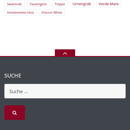
Urnengrab
Verde Mare
Swarovski
Tauerngrün
Treppe
Versteinertes Holz
Viscont White
SUCHE