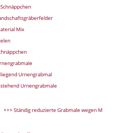
Schnäppchen
andschaftsgräberfelder
aterial Mix
telen
chnäppchen
rnengrabmale
liegend Urnengrabmal
stehend Urnengrabmale
+ Ständig reduzierte Grabmale wegen Modellwechsel+++