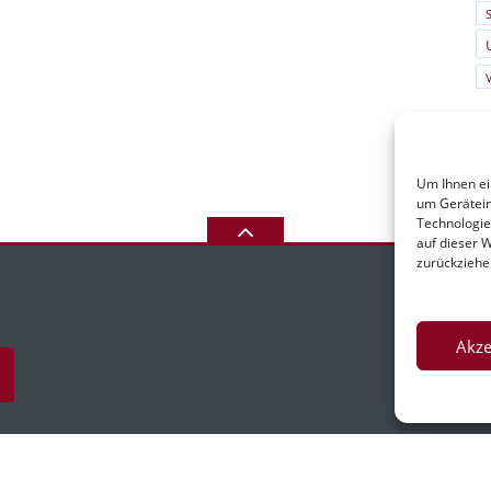
S
Um Ihnen ei
um Gerätein
Technologie
auf dieser 
zurückziehe
Akze
I