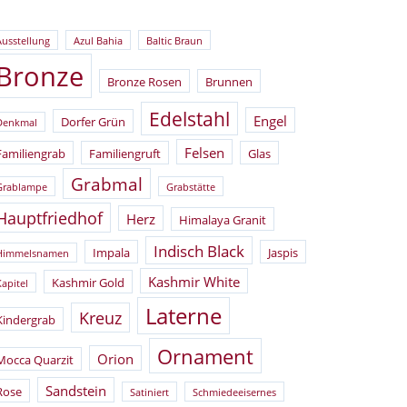
Ausstellung
Azul Bahia
Baltic Braun
Bronze
Bronze Rosen
Brunnen
Edelstahl
Engel
Dorfer Grün
Denkmal
Felsen
Familiengrab
Familiengruft
Glas
Grabmal
Grablampe
Grabstätte
Hauptfriedhof
Herz
Himalaya Granit
Indisch Black
Impala
Jaspis
Himmelsnamen
Kashmir White
Kashmir Gold
Kapitel
Laterne
Kreuz
Kindergrab
Ornament
Orion
Mocca Quarzit
Sandstein
Rose
Satiniert
Schmiedeeisernes