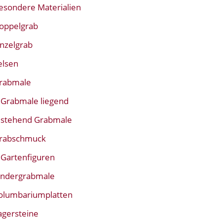
esondere Materialien
oppelgrab
inzelgrab
elsen
rabmale
Grabmale liegend
stehend Grabmale
rabschmuck
Gartenfiguren
indergrabmale
olumbariumplatten
agersteine