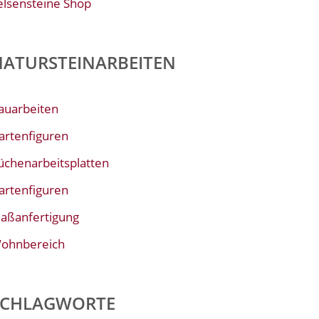
elsensteine Shop
NATURSTEINARBEITEN
auarbeiten
artenfiguren
üchenarbeitsplatten
artenfiguren
aßanfertigung
ohnbereich
SCHLAGWORTE