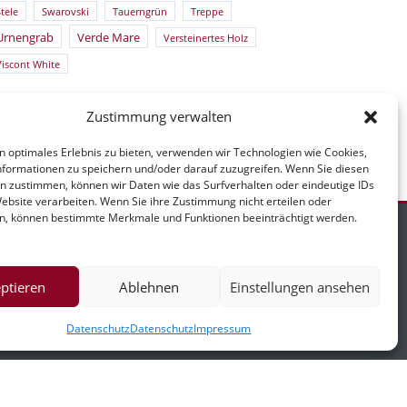
tele
Swarovski
Tauerngrün
Treppe
Urnengrab
Verde Mare
Versteinertes Holz
Viscont White
Zustimmung verwalten
n optimales Erlebnis zu bieten, verwenden wir Technologien wie Cookies,
formationen zu speichern und/oder darauf zuzugreifen. Wenn Sie diesen
n zustimmen, können wir Daten wie das Surfverhalten oder eindeutige IDs
Website verarbeiten. Wenn Sie ihre Zustimmung nicht erteilen oder
n, können bestimmte Merkmale und Funktionen beeinträchtigt werden.
ptieren
Ablehnen
Einstellungen ansehen
mpressum
Datenschutz
Datenschutz
Impressum