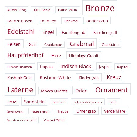
Bronze
Ausstellung
Azul Bahia
Baltic Braun
Bronze Rosen
Brunnen
Dorfer Grün
Denkmal
Edelstahl
Engel
Familiengrab
Familiengruft
Grabmal
Felsen
Glas
Grablampe
Grabstätte
Hauptfriedhof
Herz
Himalaya Granit
Indisch Black
Impala
Jaspis
Himmelsnamen
Kapitel
Kreuz
Kashmir White
Kashmir Gold
Kindergrab
Laterne
Ornament
Orion
Mocca Quarzit
Sandstein
Rose
Satiniert
Schmiedeeisernes
Stele
Urnengrab
Verde Mare
Swarovski
Tauerngrün
Treppe
Versteinertes Holz
Viscont White