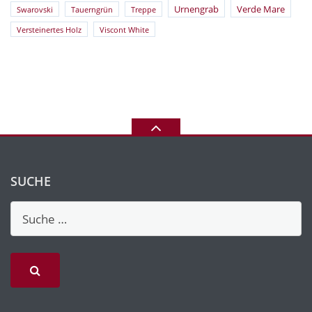
Urnengrab
Verde Mare
Swarovski
Tauerngrün
Treppe
Versteinertes Holz
Viscont White
SUCHE