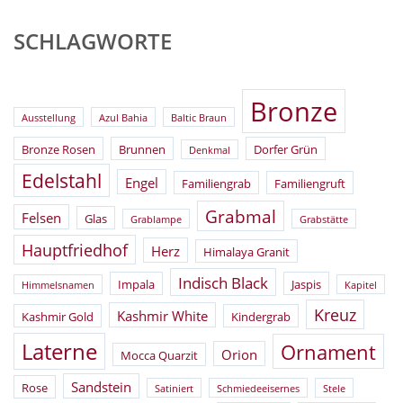
SCHLAGWORTE
Bronze
Ausstellung
Azul Bahia
Baltic Braun
Bronze Rosen
Brunnen
Dorfer Grün
Denkmal
Edelstahl
Engel
Familiengrab
Familiengruft
Grabmal
Felsen
Glas
Grablampe
Grabstätte
Hauptfriedhof
Herz
Himalaya Granit
Indisch Black
Impala
Jaspis
Himmelsnamen
Kapitel
Kreuz
Kashmir White
Kashmir Gold
Kindergrab
Laterne
Ornament
Orion
Mocca Quarzit
Sandstein
Rose
Satiniert
Schmiedeeisernes
Stele