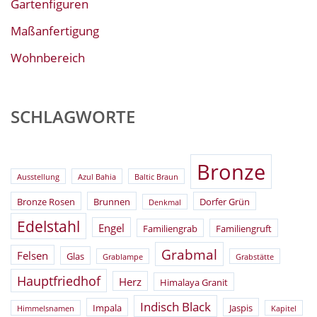
Gartenfiguren
Maßanfertigung
Wohnbereich
SCHLAGWORTE
Bronze
Ausstellung
Azul Bahia
Baltic Braun
Bronze Rosen
Brunnen
Dorfer Grün
Denkmal
Edelstahl
Engel
Familiengrab
Familiengruft
Grabmal
Felsen
Glas
Grablampe
Grabstätte
Hauptfriedhof
Herz
Himalaya Granit
Indisch Black
Impala
Jaspis
Himmelsnamen
Kapitel