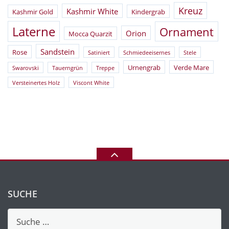
Kreuz
Kashmir White
Kashmir Gold
Kindergrab
Laterne
Ornament
Orion
Mocca Quarzit
Sandstein
Rose
Satiniert
Schmiedeeisernes
Stele
Urnengrab
Verde Mare
Swarovski
Tauerngrün
Treppe
Versteinertes Holz
Viscont White
SUCHE