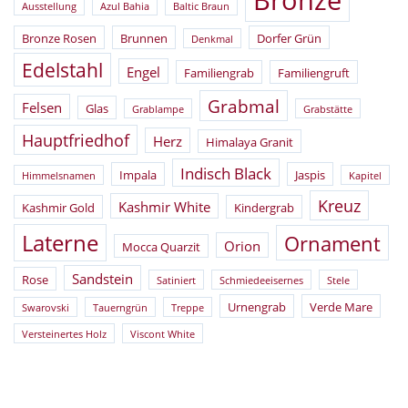
Bronze
Ausstellung
Azul Bahia
Baltic Braun
Bronze Rosen
Brunnen
Dorfer Grün
Denkmal
Edelstahl
Engel
Familiengrab
Familiengruft
Grabmal
Felsen
Glas
Grablampe
Grabstätte
Hauptfriedhof
Herz
Himalaya Granit
Indisch Black
Impala
Jaspis
Himmelsnamen
Kapitel
Kreuz
Kashmir White
Kashmir Gold
Kindergrab
Laterne
Ornament
Orion
Mocca Quarzit
Sandstein
Rose
Satiniert
Schmiedeeisernes
Stele
Urnengrab
Verde Mare
Swarovski
Tauerngrün
Treppe
Versteinertes Holz
Viscont White