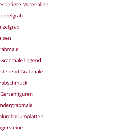
esondere Materialien
oppelgrab
inzelgrab
elsen
rabmale
Grabmale liegend
stehend Grabmale
rabschmuck
Gartenfiguren
indergrabmale
olumbariumplatten
agersteine