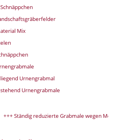
Schnäppchen
andschaftsgräberfelder
aterial Mix
telen
chnäppchen
rnengrabmale
liegend Urnengrabmal
stehend Urnengrabmale
+ Ständig reduzierte Grabmale wegen Modellwechsel+++