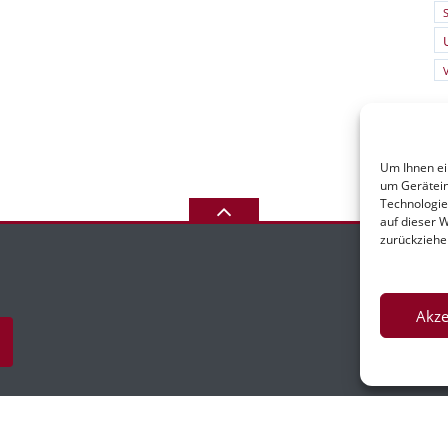
S
Um Ihnen ei
um Gerätein
Technologie
auf dieser 
zurückziehe
Akze
I