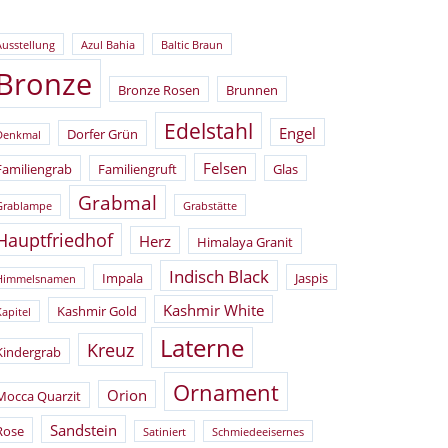
Ausstellung
Azul Bahia
Baltic Braun
Bronze
Bronze Rosen
Brunnen
Edelstahl
Engel
Dorfer Grün
Denkmal
Felsen
Familiengrab
Familiengruft
Glas
Grabmal
Grablampe
Grabstätte
Hauptfriedhof
Herz
Himalaya Granit
Indisch Black
Impala
Jaspis
Himmelsnamen
Kashmir White
Kashmir Gold
Kapitel
Laterne
Kreuz
Kindergrab
Ornament
Orion
Mocca Quarzit
Sandstein
Rose
Satiniert
Schmiedeeisernes