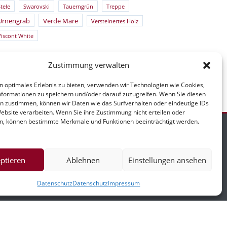
tele
Swarovski
Tauerngrün
Treppe
Urnengrab
Verde Mare
Versteinertes Holz
Viscont White
Zustimmung verwalten
n optimales Erlebnis zu bieten, verwenden wir Technologien wie Cookies,
formationen zu speichern und/oder darauf zuzugreifen. Wenn Sie diesen
n zustimmen, können wir Daten wie das Surfverhalten oder eindeutige IDs
Website verarbeiten. Wenn Sie ihre Zustimmung nicht erteilen oder
n, können bestimmte Merkmale und Funktionen beeinträchtigt werden.
ptieren
Ablehnen
Einstellungen ansehen
mpressum
Datenschutz
Datenschutz
Impressum