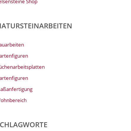
elsensteine Shop
NATURSTEINARBEITEN
auarbeiten
artenfiguren
üchenarbeitsplatten
artenfiguren
aßanfertigung
ohnbereich
SCHLAGWORTE