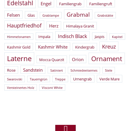
Edelstahl
Engel
Familiengrab
Familiengruft
Grabmal
Felsen
Glas
Grablampe
Grabstätte
Hauptfriedhof
Herz
Himalaya Granit
Indisch Black
Impala
Jaspis
Himmelsnamen
Kapitel
Kreuz
Kashmir White
Kashmir Gold
Kindergrab
Laterne
Ornament
Orion
Mocca Quarzit
Sandstein
Rose
Satiniert
Schmiedeeisernes
Stele
Urnengrab
Verde Mare
Swarovski
Tauerngrün
Treppe
Versteinertes Holz
Viscont White