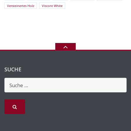
Versteinertes Holz
Viscont White
SUCHE