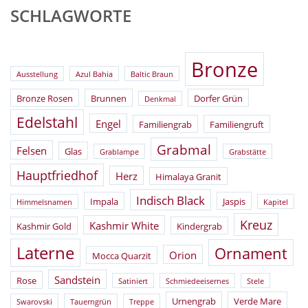
SCHLAGWORTE
Bronze
Ausstellung
Azul Bahia
Baltic Braun
Bronze Rosen
Brunnen
Dorfer Grün
Denkmal
Edelstahl
Engel
Familiengrab
Familiengruft
Grabmal
Felsen
Glas
Grablampe
Grabstätte
Hauptfriedhof
Herz
Himalaya Granit
Indisch Black
Impala
Jaspis
Himmelsnamen
Kapitel
Kreuz
Kashmir White
Kashmir Gold
Kindergrab
Laterne
Ornament
Orion
Mocca Quarzit
Sandstein
Rose
Satiniert
Schmiedeeisernes
Stele
Urnengrab
Verde Mare
Swarovski
Tauerngrün
Treppe