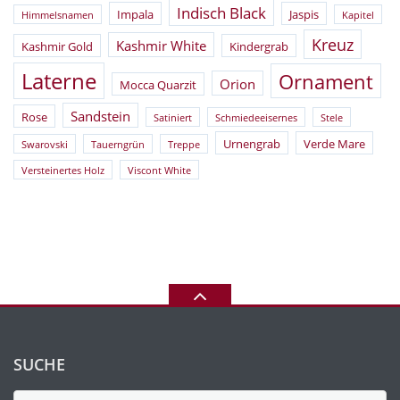
Indisch Black
Impala
Jaspis
Himmelsnamen
Kapitel
Kreuz
Kashmir White
Kashmir Gold
Kindergrab
Laterne
Ornament
Orion
Mocca Quarzit
Sandstein
Rose
Satiniert
Schmiedeeisernes
Stele
Urnengrab
Verde Mare
Swarovski
Tauerngrün
Treppe
Versteinertes Holz
Viscont White
SUCHE