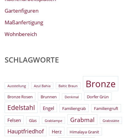
Gartenfiguren
Maßanfertigung
Wohnbereich
SCHLAGWORTE
Bronze
Ausstellung
Azul Bahia
Baltic Braun
Bronze Rosen
Brunnen
Dorfer Grün
Denkmal
Edelstahl
Engel
Familiengrab
Familiengruft
Grabmal
Felsen
Glas
Grablampe
Grabstätte
Hauptfriedhof
Herz
Himalaya Granit