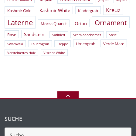
Himmelsnamen
Kapitel
Kreuz
Kashmir White
Kashmir Gold
Kindergrab
Laterne
Ornament
Orion
Mocca Quarzit
Sandstein
Rose
Satiniert
Schmiedeeisernes
Stele
Urnengrab
Verde Mare
Swarovski
Tauerngrün
Treppe
Versteinertes Holz
Viscont White
SUCHE