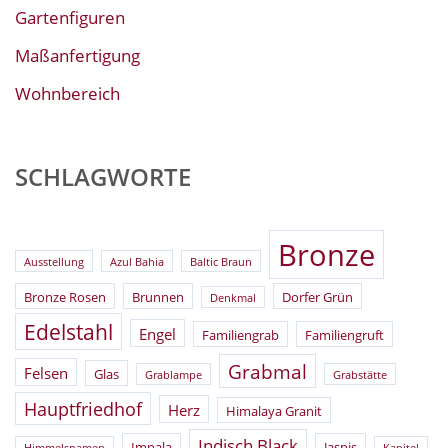
Gartenfiguren
Maßanfertigung
Wohnbereich
SCHLAGWORTE
Bronze
Ausstellung
Azul Bahia
Baltic Braun
Bronze Rosen
Brunnen
Dorfer Grün
Denkmal
Edelstahl
Engel
Familiengrab
Familiengruft
Grabmal
Felsen
Glas
Grablampe
Grabstätte
Hauptfriedhof
Herz
Himalaya Granit
Indisch Black
Impala
Jaspis