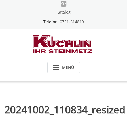
Skip
to
Katalog
content
Telefon:
0721-614819
MENÜ
20241002_110834_resized