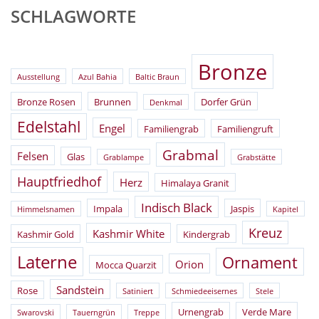
SCHLAGWORTE
Bronze
Ausstellung
Azul Bahia
Baltic Braun
Bronze Rosen
Brunnen
Dorfer Grün
Denkmal
Edelstahl
Engel
Familiengrab
Familiengruft
Grabmal
Felsen
Glas
Grablampe
Grabstätte
Hauptfriedhof
Herz
Himalaya Granit
Indisch Black
Impala
Jaspis
Himmelsnamen
Kapitel
Kreuz
Kashmir White
Kashmir Gold
Kindergrab
Laterne
Ornament
Orion
Mocca Quarzit
Sandstein
Rose
Satiniert
Schmiedeeisernes
Stele
Urnengrab
Verde Mare
Swarovski
Tauerngrün
Treppe