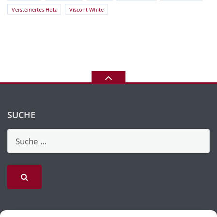
Versteinertes Holz
Viscont White
SUCHE