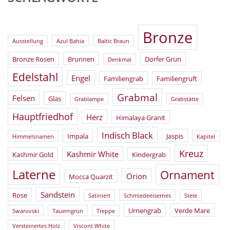
Bronze
Ausstellung
Azul Bahia
Baltic Braun
Bronze Rosen
Brunnen
Dorfer Grün
Denkmal
Edelstahl
Engel
Familiengrab
Familiengruft
Grabmal
Felsen
Glas
Grablampe
Grabstätte
Hauptfriedhof
Herz
Himalaya Granit
Indisch Black
Impala
Jaspis
Himmelsnamen
Kapitel
Kreuz
Kashmir White
Kashmir Gold
Kindergrab
Laterne
Ornament
Orion
Mocca Quarzit
Sandstein
Rose
Satiniert
Schmiedeeisernes
Stele
Urnengrab
Verde Mare
Swarovski
Tauerngrün
Treppe
Versteinertes Holz
Viscont White