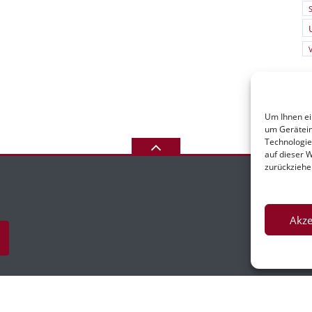
S
Um Ihnen ei
um Gerätein
Technologie
auf dieser 
zurückziehe
Akze
I