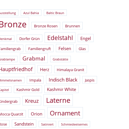
Ausstellung
Azul Bahia
Baltic Braun
Bronze
Bronze Rosen
Brunnen
Edelstahl
Engel
Dorfer Grün
Denkmal
Felsen
Familiengrab
Familiengruft
Glas
Grabmal
Grablampe
Grabstätte
Hauptfriedhof
Herz
Himalaya Granit
Indisch Black
Impala
Jaspis
Himmelsnamen
Kashmir White
Kashmir Gold
Kapitel
Laterne
Kreuz
Kindergrab
Ornament
Orion
Mocca Quarzit
Sandstein
Rose
Satiniert
Schmiedeeisernes