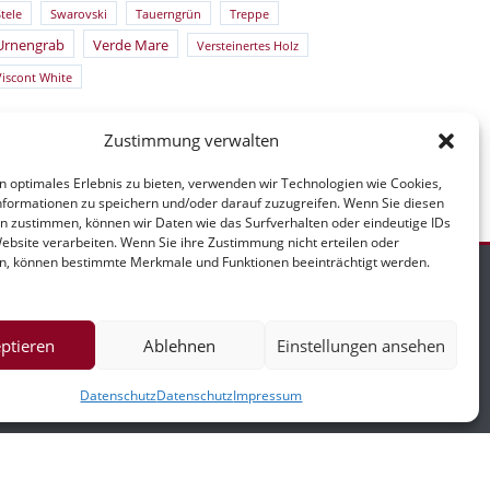
tele
Swarovski
Tauerngrün
Treppe
Urnengrab
Verde Mare
Versteinertes Holz
Viscont White
Zustimmung verwalten
n optimales Erlebnis zu bieten, verwenden wir Technologien wie Cookies,
formationen zu speichern und/oder darauf zuzugreifen. Wenn Sie diesen
n zustimmen, können wir Daten wie das Surfverhalten oder eindeutige IDs
Website verarbeiten. Wenn Sie ihre Zustimmung nicht erteilen oder
n, können bestimmte Merkmale und Funktionen beeinträchtigt werden.
ptieren
Ablehnen
Einstellungen ansehen
mpressum
Datenschutz
Datenschutz
Impressum