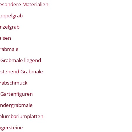
esondere Materialien
oppelgrab
inzelgrab
elsen
rabmale
Grabmale liegend
stehend Grabmale
rabschmuck
Gartenfiguren
indergrabmale
olumbariumplatten
agersteine