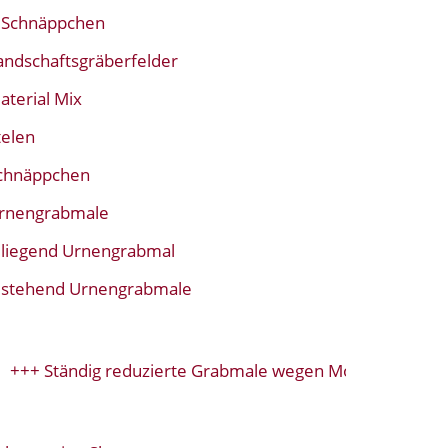
Schnäppchen
andschaftsgräberfelder
aterial Mix
telen
chnäppchen
rnengrabmale
liegend Urnengrabmal
stehend Urnengrabmale
+ Ständig reduzierte Grabmale wegen Modellwechsel+++