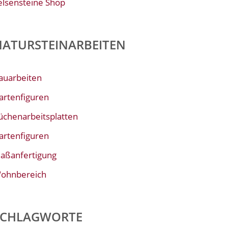
elsensteine Shop
NATURSTEINARBEITEN
auarbeiten
artenfiguren
üchenarbeitsplatten
artenfiguren
aßanfertigung
ohnbereich
SCHLAGWORTE