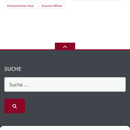
Versteinertes Holz
Viscont White
SUCHE