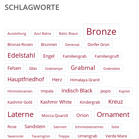
SCHLAGWORTE
Bronze
Ausstellung
Azul Bahia
Baltic Braun
Bronze Rosen
Brunnen
Dorfer Grün
Denkmal
Edelstahl
Engel
Familiengrab
Familiengruft
Grabmal
Felsen
Glas
Grablampe
Grabstätte
Hauptfriedhof
Herz
Himalaya Granit
Indisch Black
Impala
Jaspis
Himmelsnamen
Kapitel
Kreuz
Kashmir White
Kashmir Gold
Kindergrab
Laterne
Ornament
Orion
Mocca Quarzit
Sandstein
Rose
Satiniert
Schmiedeeisernes
Stele
Urnengrab
Verde Mare
Swarovski
Tauerngrün
Treppe