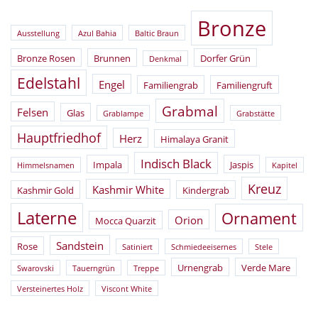
Bronze
Ausstellung
Azul Bahia
Baltic Braun
Bronze Rosen
Brunnen
Dorfer Grün
Denkmal
Edelstahl
Engel
Familiengrab
Familiengruft
Grabmal
Felsen
Glas
Grablampe
Grabstätte
Hauptfriedhof
Herz
Himalaya Granit
Indisch Black
Impala
Jaspis
Himmelsnamen
Kapitel
Kreuz
Kashmir White
Kashmir Gold
Kindergrab
Laterne
Ornament
Orion
Mocca Quarzit
Sandstein
Rose
Satiniert
Schmiedeeisernes
Stele
Urnengrab
Verde Mare
Swarovski
Tauerngrün
Treppe
Versteinertes Holz
Viscont White