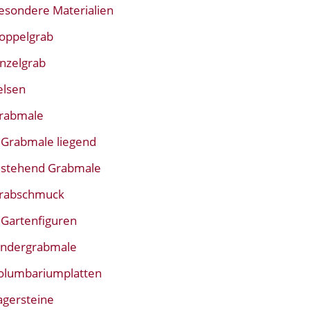
esondere Materialien
oppelgrab
inzelgrab
elsen
rabmale
Grabmale liegend
stehend Grabmale
rabschmuck
Gartenfiguren
indergrabmale
olumbariumplatten
agersteine