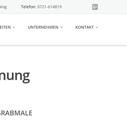
alog
Telefon:
0721-614819
EITEN
UNTERNEHMEN
KONTAKT
önung
GRABMALE