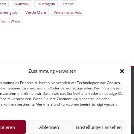
tele
Swarovski
Tauerngrün
Treppe
Urnengrab
Verde Mare
Versteinertes Holz
Viscont White
Zustimmung verwalten
n optimales Erlebnis zu bieten, verwenden wir Technologien wie Cookies,
formationen zu speichern und/oder darauf zuzugreifen. Wenn Sie diesen
n zustimmen, können wir Daten wie das Surfverhalten oder eindeutige IDs
mpressum
Website verarbeiten. Wenn Sie ihre Zustimmung nicht erteilen oder
n, können bestimmte Merkmale und Funktionen beeinträchtigt werden.
ptieren
Ablehnen
Einstellungen ansehen