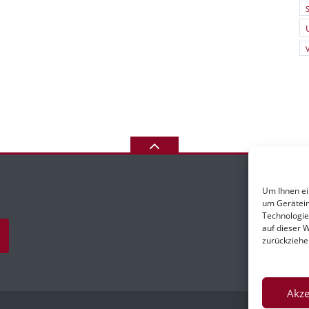
S
Um Ihnen ei
um Gerätein
Technologie
I
auf dieser 
zurückziehe
Akze