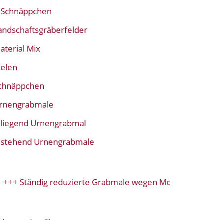
Schnäppchen
andschaftsgräberfelder
aterial Mix
telen
chnäppchen
rnengrabmale
liegend Urnengrabmal
stehend Urnengrabmale
 Ständig reduzierte Grabmale wegen Modellwechsel+++