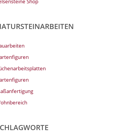
elsensteine Shop
NATURSTEINARBEITEN
auarbeiten
artenfiguren
üchenarbeitsplatten
artenfiguren
aßanfertigung
ohnbereich
SCHLAGWORTE