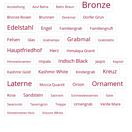
Bronze
Ausstellung
Azul Bahia
Baltic Braun
Bronze Rosen
Brunnen
Dorfer Grün
Denkmal
Edelstahl
Engel
Familiengrab
Familiengruft
Grabmal
Felsen
Glas
Grablampe
Grabstätte
Hauptfriedhof
Herz
Himalaya Granit
Indisch Black
Impala
Jaspis
Himmelsnamen
Kapitel
Kreuz
Kashmir White
Kashmir Gold
Kindergrab
Laterne
Ornament
Orion
Mocca Quarzit
Sandstein
Rose
Satiniert
Schmiedeeisernes
Stele
Urnengrab
Verde Mare
Swarovski
Tauerngrün
Treppe
Versteinertes Holz
Viscont White