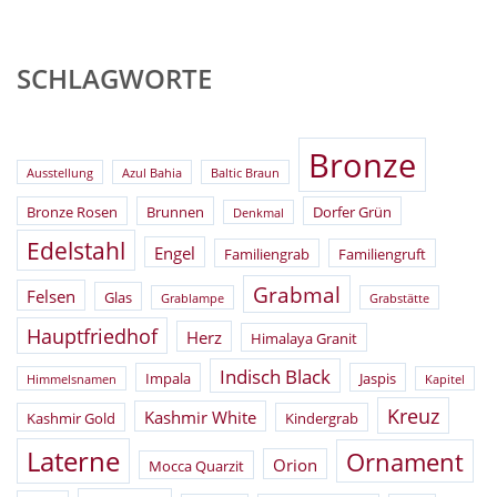
SCHLAGWORTE
Bronze
Ausstellung
Azul Bahia
Baltic Braun
Bronze Rosen
Brunnen
Dorfer Grün
Denkmal
Edelstahl
Engel
Familiengrab
Familiengruft
Grabmal
Felsen
Glas
Grablampe
Grabstätte
Hauptfriedhof
Herz
Himalaya Granit
Indisch Black
Impala
Jaspis
Himmelsnamen
Kapitel
Kreuz
Kashmir White
Kashmir Gold
Kindergrab
Laterne
Ornament
Orion
Mocca Quarzit