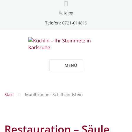
Skip
to
Katalog
content
Telefon:
0721-614819
MENÜ
Start
Maulbronner Schilfsandstein
Restauration – Säule