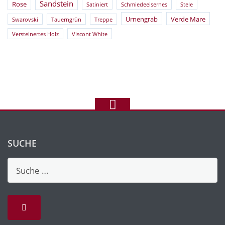
Sandstein
Rose
Satiniert
Schmiedeeisernes
Stele
Urnengrab
Verde Mare
Swarovski
Tauerngrün
Treppe
Versteinertes Holz
Viscont White
SUCHE