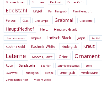
Bronze Rosen
Brunnen
Dorfer Grün
Denkmal
Edelstahl
Engel
Familiengrab
Familiengruft
Grabmal
Felsen
Glas
Grablampe
Grabstätte
Hauptfriedhof
Herz
Himalaya Granit
Indisch Black
Impala
Jaspis
Himmelsnamen
Kapitel
Kreuz
Kashmir White
Kashmir Gold
Kindergrab
Laterne
Ornament
Orion
Mocca Quarzit
Sandstein
Rose
Satiniert
Schmiedeeisernes
Stele
Urnengrab
Verde Mare
Swarovski
Tauerngrün
Treppe
Versteinertes Holz
Viscont White