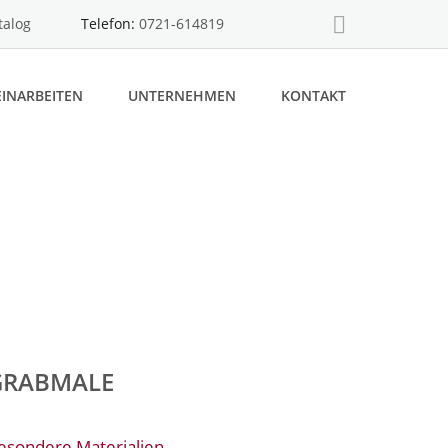
talog
Telefon:
0721-614819
INARBEITEN
UNTERNEHMEN
KONTAKT
GRABMALE
esondere Materialien