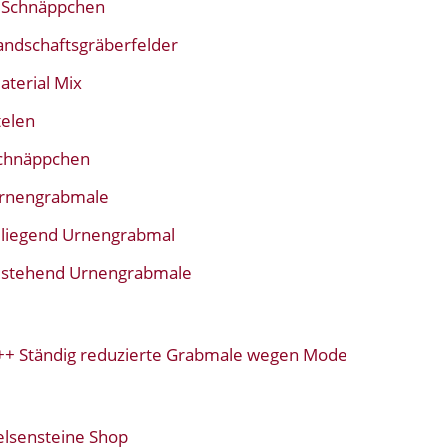
Schnäppchen
andschaftsgräberfelder
aterial Mix
telen
chnäppchen
rnengrabmale
liegend Urnengrabmal
stehend Urnengrabmale
tändig reduzierte Grabmale wegen Modellwechsel+++
elsensteine Shop