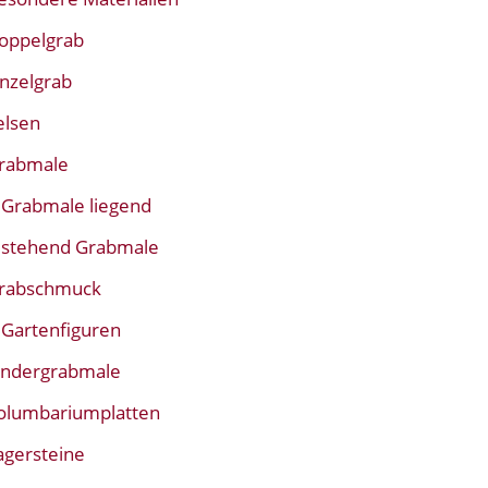
oppelgrab
inzelgrab
elsen
rabmale
Grabmale liegend
stehend Grabmale
rabschmuck
Gartenfiguren
indergrabmale
olumbariumplatten
agersteine