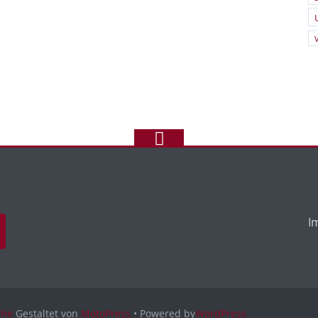
I
uhe
Gestaltet von
MotoPress
• Powered by
WordPress