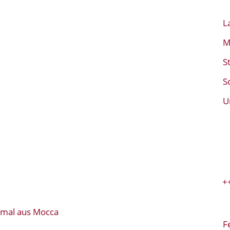
L
M
S
S
U
+++ S
bmal aus Mocca
F