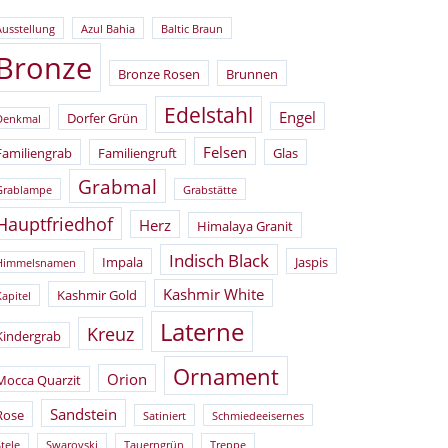
Ausstellung
Azul Bahia
Baltic Braun
Bronze
Bronze Rosen
Brunnen
Edelstahl
Engel
Dorfer Grün
Denkmal
Felsen
Familiengrab
Familiengruft
Glas
Grabmal
Grablampe
Grabstätte
Hauptfriedhof
Herz
Himalaya Granit
Indisch Black
Impala
Jaspis
Himmelsnamen
Kashmir White
Kashmir Gold
Kapitel
Laterne
Kreuz
Kindergrab
Ornament
Orion
Mocca Quarzit
Sandstein
Rose
Satiniert
Schmiedeeisernes
tele
Swarovski
Tauerngrün
Treppe