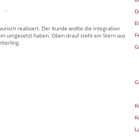
D
E
sch realisiert. Der Kunde wollte die Integration
F
ein umgesetzt haben. Oben drauf steht ein Stern aus
tterling.
G
G
K
K
L