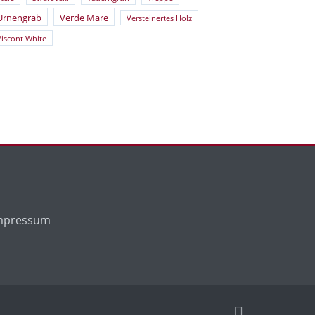
Urnengrab
Verde Mare
Versteinertes Holz
Viscont White
mpressum