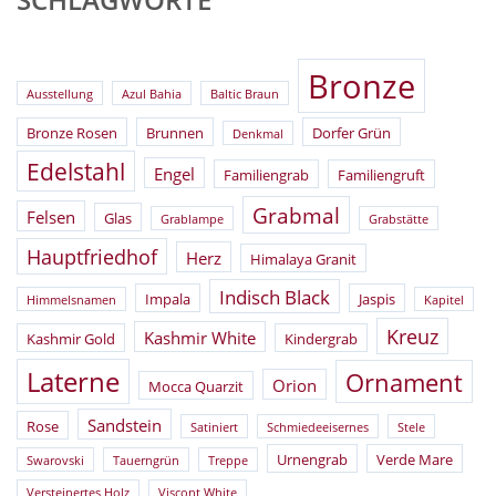
Bronze
Ausstellung
Azul Bahia
Baltic Braun
Bronze Rosen
Brunnen
Dorfer Grün
Denkmal
Edelstahl
Engel
Familiengrab
Familiengruft
Grabmal
Felsen
Glas
Grablampe
Grabstätte
Hauptfriedhof
Herz
Himalaya Granit
Indisch Black
Impala
Jaspis
Himmelsnamen
Kapitel
Kreuz
Kashmir White
Kashmir Gold
Kindergrab
Laterne
Ornament
Orion
Mocca Quarzit
Sandstein
Rose
Satiniert
Schmiedeeisernes
Stele
Urnengrab
Verde Mare
Swarovski
Tauerngrün
Treppe
Versteinertes Holz
Viscont White