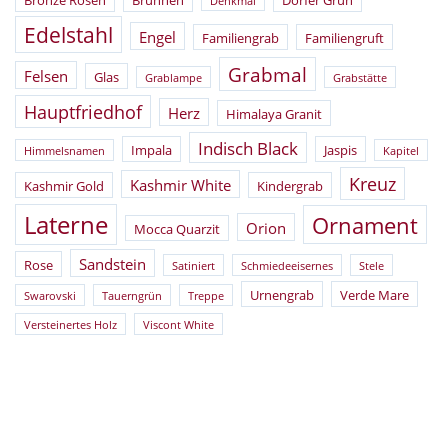
Denkmal
Edelstahl
Engel
Familiengrab
Familiengruft
Grabmal
Felsen
Glas
Grablampe
Grabstätte
Hauptfriedhof
Herz
Himalaya Granit
Indisch Black
Impala
Jaspis
Himmelsnamen
Kapitel
Kreuz
Kashmir White
Kashmir Gold
Kindergrab
Laterne
Ornament
Orion
Mocca Quarzit
Sandstein
Rose
Satiniert
Schmiedeeisernes
Stele
Urnengrab
Verde Mare
Swarovski
Tauerngrün
Treppe
Versteinertes Holz
Viscont White